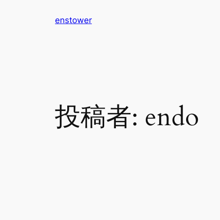
内
enstower
容
を
ス
キ
ッ
プ
投稿者:
endo